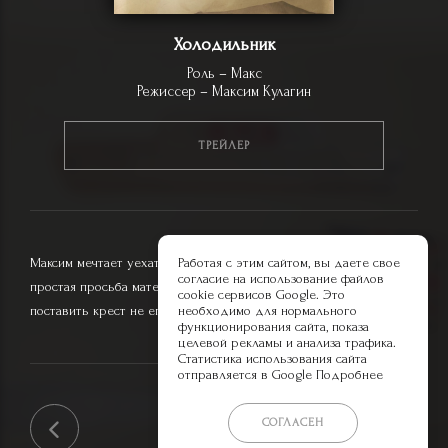
Холодильник
Роль – Макс
Режиссер – Максим Кулагин
ТРЕЙЛЕР
Максим мечтает уехать в Лондон и наконец получает визу. Но
Работая с этим сайтом, вы даете свое
согласие на использование файлов
простая просьба матери выбросить старый холодильник может
cookie сервисов Google. Это
поставить крест не его мечте!
необходимо для нормального
функционирования сайта, показа
целевой рекламы и анализа трафика.
Статистика использования сайта
отправляется в Google
Подробнее
СОГЛАСЕН