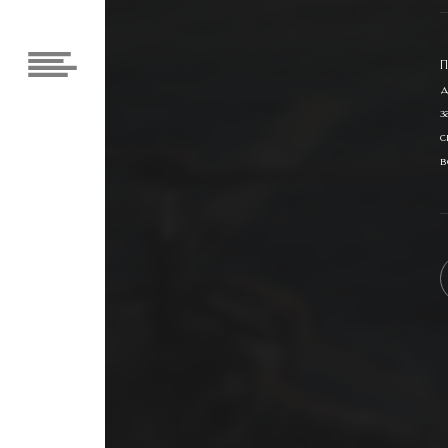
П
д
з
с
в