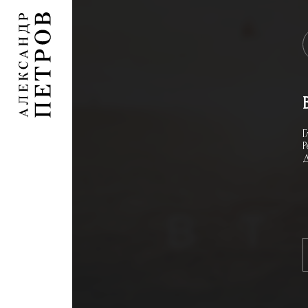
Г
Р
Д