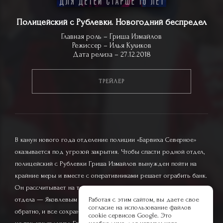
Полицейский с Рублевки. Новогодний беспредел
Главная роль – Гриша Измайлов
Режиссер – Илья Куликов
Дата релиза – 27.12.2018
ТРЕЙЛЕР
В канун нового года отделение полиции «Барвиха Северное»
оказывается под угрозой закрытия. Чтобы спасти родной отдел,
полицейский с Рублевки Гриша Измайлов вынужден пойти на
крайние меры и вместе с оперативниками решает ограбить банк.
Он рассчитывает на то, что его коллеги вместе с начальником
отдела — Яковлевым легко раскроют это дело, деньги вернут
Работая с этим сайтом, вы даете свое
согласие на использование файлов
обратно, и все сохранят работу в следующем году. Но все идет
cookie сервисов Google. Это