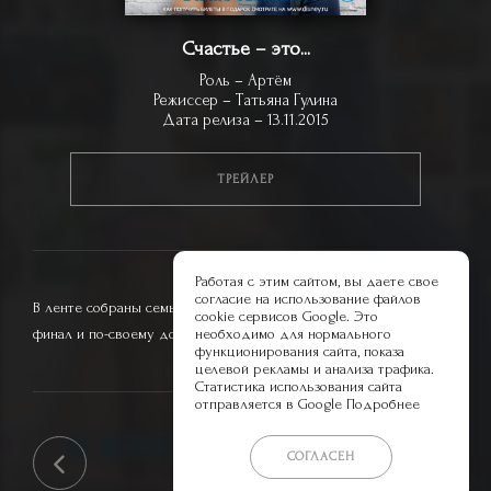
Счастье – это...
Роль – Артём
Режиссер – Татьяна Гулина
Дата релиза – 13.11.2015
ТРЕЙЛЕР
Работая с этим сайтом, вы даете свое
согласие на использование файлов
В ленте собраны семь историй, каждая из которых имеет добрый
cookie сервисов Google. Это
финал и по-своему доказывает, что все достойны счастья.
необходимо для нормального
функционирования сайта, показа
целевой рекламы и анализа трафика.
Статистика использования сайта
отправляется в Google
Подробнее
СОГЛАСЕН