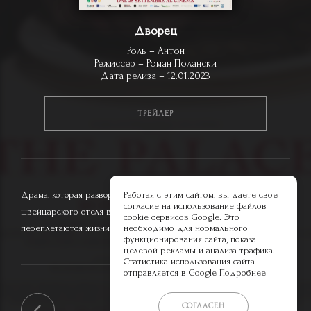
Дворец
Роль – Антон
Режиссер – Роман Полански
Дата релиза – 12.01.2023
ТРЕЙЛЕР
Драма, которая разворачивается в стенах роскошного
Работая с этим сайтом, вы даете свое
согласие на использование файлов
швейцарского отеля в канун Нового 2000 года, где
cookie сервисов Google. Это
переплетаются жизни работников отеля и множества гостей.
необходимо для нормального
функционирования сайта, показа
целевой рекламы и анализа трафика.
Статистика использования сайта
отправляется в Google
Подробнее
СОГЛАСЕН