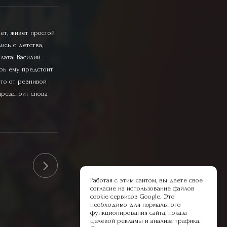
ет, живет простой
ись с детства,
лата! Василий
ерь ему предстоит
 то от ревнивой
предстоит снова
Работая с этим сайтом, вы даете свое
согласие на использование файлов
cookie сервисов Google. Это
необходимо для нормального
функционирования сайта, показа
целевой рекламы и анализа трафика.