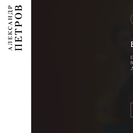
Г
Р
Д