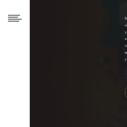
В
и
у
в
п
м
у