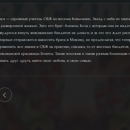
ася — скромный учитель ОБЖ из поселка Ковылкино. Звезд с неба не хвата
 размеренной жизнью. Зато его брат- близнец Коля, с которым они не видел
мудрился кинуть мексиканских бандитов на деньги, и за это его ждет расп
первые отправляется навестить брата в Мексику, не предполагая, что теп
рименить все знания в ОБЖ на практике, спасаясь то от местных бандитов,
ексиканской красавицы Бониты. Таким похожим и таким разным близнецам 
знать друг друга, найти свою любовь и свою семью.