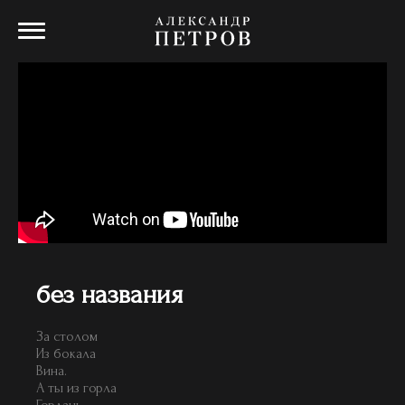
без названия
За столом
Из бокала
Вина.
А ты из горла