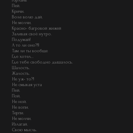
Горлань
Пей.
Кричи.
Воле волю дай.
Не молчи.
Красно- багровой жижей
Заливая своё нутро.
Подумай!
А то ли оно?!!
Там ли ты вообще
Где хотел...
Где тебе свободно дышалось.
Шалость.
Жалость.
Не уж- то?!
Не смыкая уста
Пей.
Пой.
Не ной.
Не вопи.
Терпи.
Не молчи.
Излагай.
Свою мысль.