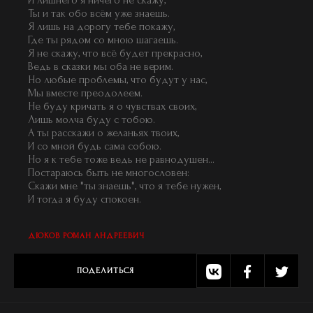
И лишнего я ничего не скажу,
Ты и так обо всём уже знаешь.
Я лишь на дорогу тебе покажу,
Где ты рядом со мною шагаешь.
Я не скажу, что всё будет прекрасно,
Ведь в сказки мы оба не верим.
Но любые проблемы, что будут у нас,
Мы вместе преодолеем.
Не буду кричать я о чувствах своих,
Лишь молча буду с тобою.
А ты расскажи о желаньях твоих,
И со мной будь сама собою.
Но я к тебе тоже ведь не равнодушен…
Постараюсь быть не многословен:
Скажи мне "ты знаешь", что я тебе нужен,
И тогда я буду спокоен.
ДЮКОВ РОМАН АНДРЕЕВИЧ
ПОДЕЛИТЬСЯ