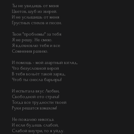
Ты не увидишь от меня
Цветов, шуб из зверей.
И не услышишь от меня
Грустных стихов и песен.
Твои "проблемы" за тебя
Я не решу. Не смею.
Я вдохновлю тебя и все
Сомнения развею.
И помощь - мой азартный взгляд,
Что безусловной верой
В тебя вольёт такой заряд,
Чтоб ты снесла барьеры!
И испытала вкус Любви,
Свободной ото страха!
Тогда все трудности твоей
Руки решатся взмахом!
Не пожалею никогда.
И если будешь слабой,
Слабой внутри, то я уйду.