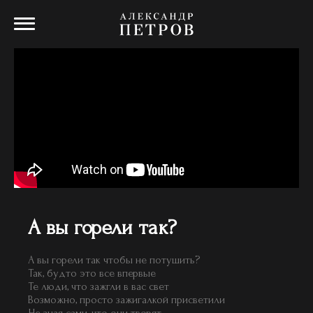
А вы горели так?
А вы горели так чтобы не потушить?
Так, будто это все впервые
Те люди, что зажгли в вас свет
Возможно, просто зажигалкой присветили