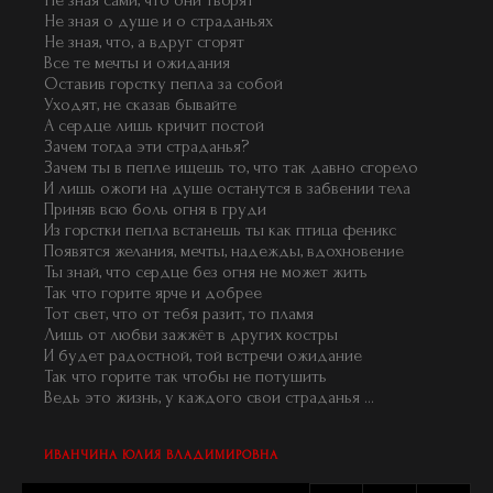
Не зная сами, что они творят
Не зная о душе и о страданьях
Не зная, что, а вдруг сгорят
Все те мечты и ожидания
Оставив горстку пепла за собой
Уходят, не сказав бывайте
А сердце лишь кричит постой
Зачем тогда эти страданья?
Зачем ты в пепле ищешь то, что так давно сгорело
И лишь ожоги на душе останутся в забвении тела
Приняв всю боль огня в груди
Из горстки пепла встанешь ты как птица феникс
Появятся желания, мечты, надежды, вдохновение
Ты знай, что сердце без огня не может жить
Так что горите ярче и добрее
Тот свет, что от тебя разит, то пламя
Лишь от любви зажжёт в других костры
И будет радостной, той встречи ожидание
Так что горите так чтобы не потушить
Ведь это жизнь, у каждого свои страданья ...
ИВАНЧИНА ЮЛИЯ ВЛАДИМИРОВНА