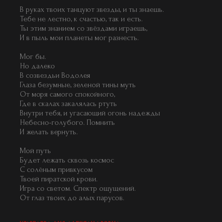
В руках твоих танцуют звезды, и ты знаешь.
Тебе не лестно, к счастью, так и есть.
Ты этим знанием со звёздами играешь,
И в пыль мои планеты мог разнесть.
Мог бы.
Но далеко
В созвездьи Водолея
Глаза безумные, зеленой тины муть
От моря самого спокойного,
Где в скалах закалялась ртуть
Внутри тебя, и угасающий огонь надежды
Небесно-голубого. Помнить
И желать вернуть.
Мой путь
Будет лежать сквозь космос
С солёным привкусом
Твоей пиратской крови.
Игра со светом. Спектр ощущений.
От глаз твоих до алых парусов.