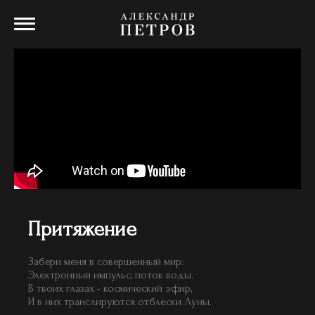
Притяжение
Забери меня в совершенный мир:
Электронный импульс, поток воды.
В твоих глазах - космический эфир,
И в них транслируются отблески Луны.