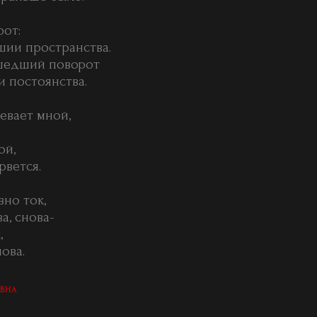
рот:
шии пространства.
шедший поворот
и постоянства.
евает мной,
ой,
рвется.
вно ток,
а, снова-
,
ова.
ЕВНА