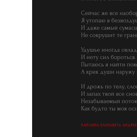
Сейчас же все наобо
Я утопаю в безвозду
И даже самый сумас
Не сокрушит те гран
Удушье иногда овлад
И нету сил бороться.
Пытаюсь я найти пок
А крик души наружу 
И дрожь по телу, сло
И запах твой все снов
Незабываемый поток
Как будто ты моя осн
КАПЛИНА ЕЛИЗАВЕТА АНДРЕ