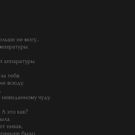
льше не могу...
емпературы.
й аппаратуры.
за тебя.
не всюду.
,
 невиданному чуду.
 А это как?
ыла.
ет никак,
 раньше было.