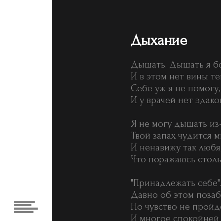
Дыхание
Дышать. Дышать я бо
И в этом нет вины т
Себе уж я не помогу,
И у врачей нет эдако
Я не могу дышать из-
Твой запах чудится м
И ненавижу так любя
Что поражаюсь столь
"Принадлежать себе".
Давно об этом позаб
Но чувство не пройд
И многое спокойней