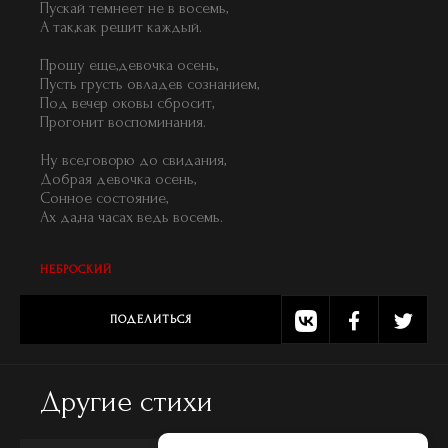
Пускай темнеет не в восемь,
А так,как решит каждый.
Прошу еще,девочка осень,
Пусть грусть овладев сознанием,
Под вечер оковы сбросит,
Прогонит воспоминания.
Ну все,говорю до свидания,
Добрая девочка осень,
Сонное состояние,
Ах да,на часах ведь восемь.
НЕБРОСКИЙ
ПОДЕЛИТЬСЯ
Другие стихи