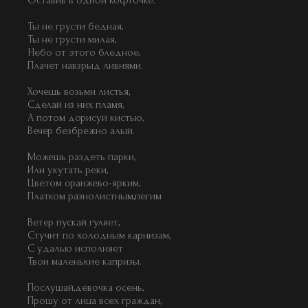
Оставив в одной кофточке.
Ты не грусти бедная,
Ты не грусти милая,
Небо от этого бледное,
Плачет навзрыд ливнями.
Хочешь возьми листья,
Сделай из них пламя,
А потом дорисуй кистью,
Вечер безбрежно алый.
Можешь раздеть парки,
Или укутать реки,
Цветом оранжево-ярким,
Платком разнолистным,пегим
Ветер пускай гуляет,
Стучит по холодным карнизам,
С удалью исполняет
Твои маленькие капризы.
Послушай,девочка осень,
Прошу от лица всех граждан,