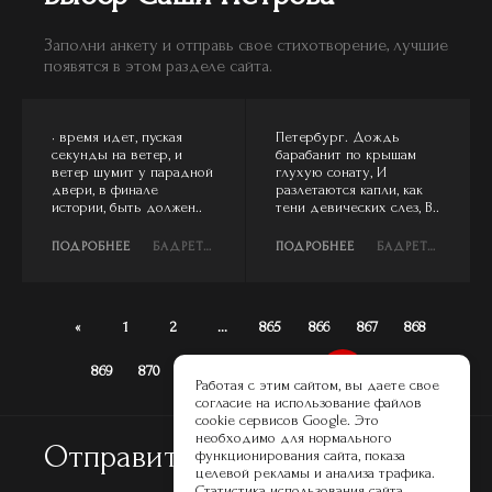
Заполни анкету и отправь свое стихотворение, лучшие
появятся в этом разделе сайта.
• время идет, пуская
Петербург. Дождь
секунды на ветер, и
барабанит по крышам
ветер шумит у парадной
глухую сонату, И
двери, в финале
разлетаются капли, как
истории, быть должен..
тени девических слез, В..
ПОДРОБНЕЕ
БАДРЕТДИНОВ ТИМУР ОЛЕГОВИЧ
ПОДРОБНЕЕ
БАДРЕТДИНОВ ТИМУР ОЛЕГОВИЧ
«
1
2
...
865
866
867
868
869
870
871
872
873
874
»
Работая с этим сайтом, вы даете свое
согласие на использование файлов
cookie сервисов Google. Это
необходимо для нормального
Отправить письмо
функционирования сайта, показа
целевой рекламы и анализа трафика.
Статистика использования сайта