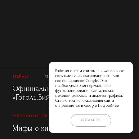
Работая с этим сайтом, вы даете свое
согласие на использование файлов
ТРЕЙЛЕР
11 ЯНВАРЯ 2018
cookie сервисов Google. Это
необходимо для нормального
Официальный трейлер
функционирования сайта, показа
«Гоголь.Вий»
целевой рекламы и анализа трафика.
Статистика использования сайта
отправляется в Google
Подробнее
ЗАНОВОРОДИТЬСЯ
11 ЯНВАРЯ 2018
СОГЛАСЕН
Мифы о кино на Peopletalk.ru